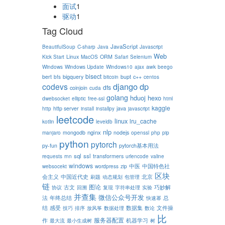
面试
1
驱动
1
Tag Cloud
JavaScript
BeautifulSoup
C-sharp
Java
Javascript
Web
Linux
ORM
Kick Start
MacOS
Safari
Selenium
awk
Windows
Windows Update
Windows10
ajax
beego
bisect
bert
bigquery
bupt
c++
bfs
bitcoin
centos
django
dp
codevs
dfs
coinjoin
cuda
golang
hduoj
hexo
dwebsocket
elliptic
free-ssl
html
kaggle
http server
java
http
install
installpy
javascript
leetcode
linux
lru_cache
kotlin
leveldb
nlp
nginx
mongodb
nodejs
manjaro
openssl
php
pip
python
pytorch
py-fun
pytorch基本用法
sql
ssl
transformers
requests
rnn
urlencode
valine
windows
中医
中国特色社
websocekt
wordpress
zip
区块
会主义
中国近代史
北京
刷题
动态规划
包管理
链
图论
古文
巧妙解
协议
回溯
复现
字符串处理
实验
并查集
微信公众号开发
法
年终总结
总
快速幂
结
感受
数据集
文件操
技巧
排序
放风筝
数据处理
数论
比
服务器配置
机器学习
作
最大流
最小生成树
树