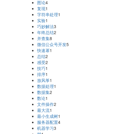
图论
4
复现
1
字符串处理
1
实验
1
巧妙解法
3
年终总结
2
并查集
8
微信公众号开发
5
快速幂
1
总结
2
感受
2
技巧
1
排序
1
放风筝
1
数据处理
1
数据集
2
数论
1
文件操作
2
最大流
1
最小生成树
1
服务器配置
4
机器学习
3