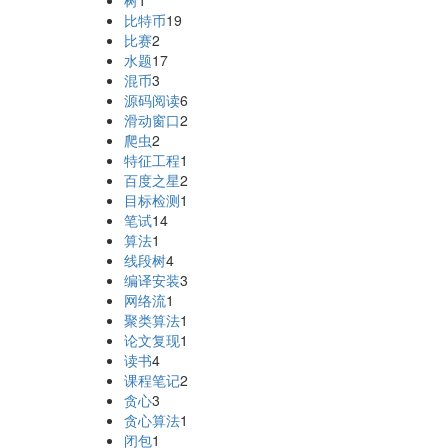
树
1
比特币
19
比赛
2
水题
17
混币
3
源码阅读
6
滑动窗口
2
爬虫
2
特征工程
1
百度之星
2
目标检测
1
笔试
14
算法
1
线段树
4
编译安装
3
网络流
1
聚类算法
1
论文复现
1
读书
4
课程笔记
2
贪心
3
贪心算法
1
闭包
1