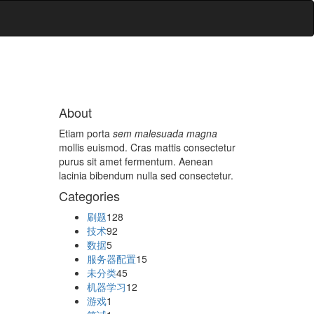
About
Etiam porta
sem malesuada magna
mollis euismod. Cras mattis consectetur
purus sit amet fermentum. Aenean
lacinia bibendum nulla sed consectetur.
Categories
刷题
128
技术
92
数据
5
服务器配置
15
未分类
45
机器学习
12
游戏
1