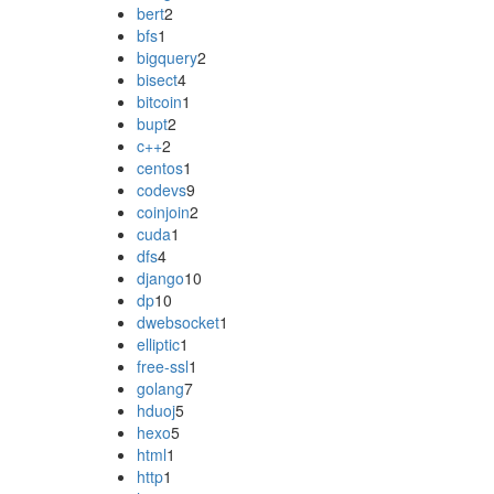
bert
2
bfs
1
bigquery
2
bisect
4
bitcoin
1
bupt
2
c++
2
centos
1
codevs
9
coinjoin
2
cuda
1
dfs
4
django
10
dp
10
dwebsocket
1
elliptic
1
free-ssl
1
golang
7
hduoj
5
hexo
5
html
1
http
1