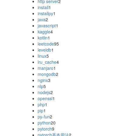
http server
2
install
1
installpy
1
java
2
javascript
1
kaggle
4
kotlin
1
leetcode
95
leveldb
1
linux
5
lru_cache
4
manjaro
1
mongodb
2
nginx
3
nlp
5
nodejs
2
openssl
1
php
1
pip
1
py-fun
2
python
20
pytorch
9
pytorch基本用法
2