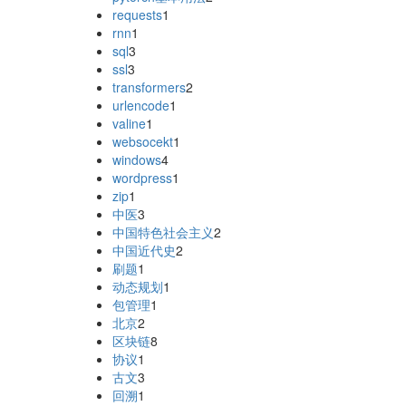
requests
1
rnn
1
sql
3
ssl
3
transformers
2
urlencode
1
valine
1
websocekt
1
windows
4
wordpress
1
zip
1
中医
3
中国特色社会主义
2
中国近代史
2
刷题
1
动态规划
1
包管理
1
北京
2
区块链
8
协议
1
古文
3
回溯
1