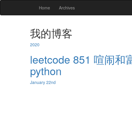
Home
Archives
我的博客
2020
leetcode 851 喧闹和富
python
January 22nd