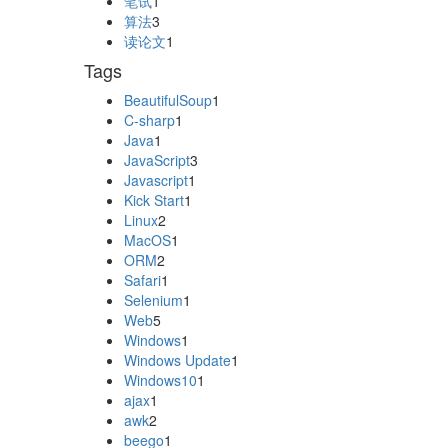
笔试
1
算法
3
读论文
1
Tags
BeautifulSoup
1
C-sharp
1
Java
1
JavaScript
3
Javascript
1
Kick Start
1
Linux
2
MacOS
1
ORM
2
Safari
1
Selenium
1
Web
5
Windows
1
Windows Update
1
Windows10
1
ajax
1
awk
2
beego
1