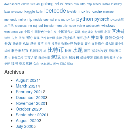
golang
hduoj
hexo
http server
dwebsocket
elliptic
free-ssl
html
http
install
installpy
leetcode
linux
kaggle
lru_cache
java
javascript
kotlin
leveldb
manjaro
python
pytorch
nlp
nginx
mongodb
nodejs
py-fun
pytorch基
openssl
php
pip
windows
sql
ssl
本用法
transformers
requests
rnn
urlencode
valine
websocekt
区块链
中医
中国特色社会主义
中国近代史
北京
wordpress
zip
刷题
动态规划
包管理
并查集
微信公众号
图论
古文
巧妙解法
年终总结
协议
回溯
复现
字符串处理
实验
开发
总结
感受
数据集
文件操作
快速幂
技巧
排序
放风筝
数据处理
数论
最大流
最小生
比特币
水题
源码阅读
服务器配置
机器学习
混币
比赛
滑动窗口
成树
树
笔试
线段树
编译安装
爬虫
百度之星
特征工程
目标检测
算法
网络流
聚类算法
论文
读书
贪心
课程笔记
复现
贪心算法
闭包
面试
驱动
Archives
August 2021
1
March 2021
4
February 2021
2
December 2020
3
November 2020
1
October 2020
1
September 2020
1
August 2020
2
July 2020
5