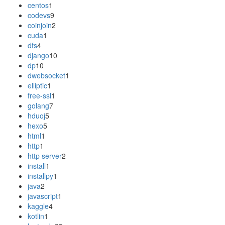
centos
1
codevs
9
coinjoin
2
cuda
1
dfs
4
django
10
dp
10
dwebsocket
1
elliptic
1
free-ssl
1
golang
7
hduoj
5
hexo
5
html
1
http
1
http server
2
install
1
installpy
1
java
2
javascript
1
kaggle
4
kotlin
1