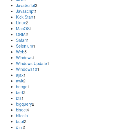
JavaScript
3
Javascript
1
Kick Start
1
Linux
2
MacOS
1
ORM
2
Safari
1
Selenium
1
Web
5
Windows
1
Windows Update
1
Windows10
1
ajax
1
awk
2
beego
1
bert
2
bfs
1
bigquery
2
bisect
4
bitcoin
1
bupt
2
c++
2