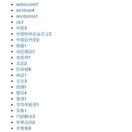
websocekt
1
windows
4
wordpress
1
zip
1
中医
3
中国特色社会主义
2
中国近代史
2
刷题
1
动态规划
1
包管理
1
北京
2
区块链
8
协议
1
古文
3
回溯
1
图论
4
复现
1
字符串处理
1
实验
1
巧妙解法
3
年终总结
2
并查集
8