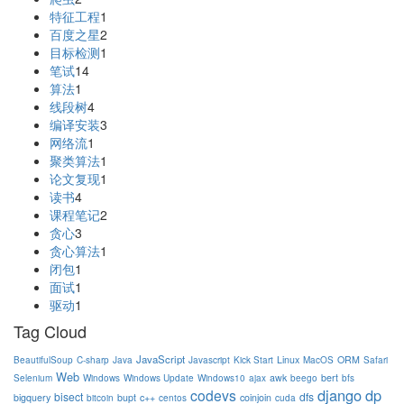
特征工程
1
百度之星
2
目标检测
1
笔试
14
算法
1
线段树
4
编译安装
3
网络流
1
聚类算法
1
论文复现
1
读书
4
课程笔记
2
贪心
3
贪心算法
1
闭包
1
面试
1
驱动
1
Tag Cloud
JavaScript
Linux
ORM
BeautifulSoup
C-sharp
Java
Javascript
Kick Start
MacOS
Safari
Web
awk
bert
Selenium
Windows
Windows Update
Windows10
ajax
beego
bfs
django
dp
codevs
bisect
dfs
bigquery
bupt
c++
coinjoin
bitcoin
centos
cuda