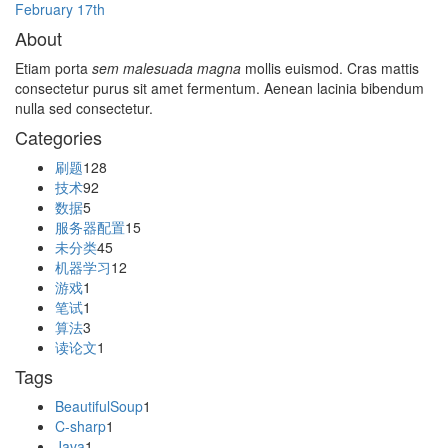
February 17th
About
Etiam porta
sem malesuada magna
mollis euismod. Cras mattis
consectetur purus sit amet fermentum. Aenean lacinia bibendum
nulla sed consectetur.
Categories
刷题
128
技术
92
数据
5
服务器配置
15
未分类
45
机器学习
12
游戏
1
笔试
1
算法
3
读论文
1
Tags
BeautifulSoup
1
C-sharp
1
Java
1