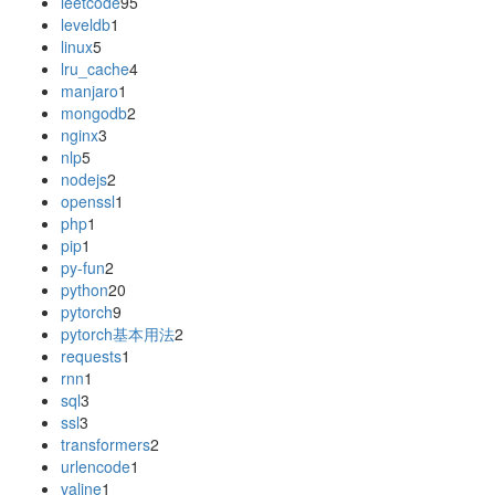
leetcode
95
leveldb
1
linux
5
lru_cache
4
manjaro
1
mongodb
2
nginx
3
nlp
5
nodejs
2
openssl
1
php
1
pip
1
py-fun
2
python
20
pytorch
9
pytorch基本用法
2
requests
1
rnn
1
sql
3
ssl
3
transformers
2
urlencode
1
valine
1