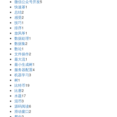
微信公众号开发
5
快速幂
1
总结
2
感受
2
技巧
1
排序
1
放风筝
1
数据处理
1
数据集
2
数论
1
文件操作
2
最大流
1
最小生成树
1
服务器配置
4
机器学习
3
树
1
比特币
19
比赛
2
水题
17
混币
3
源码阅读
6
滑动窗口
2
爬虫
2