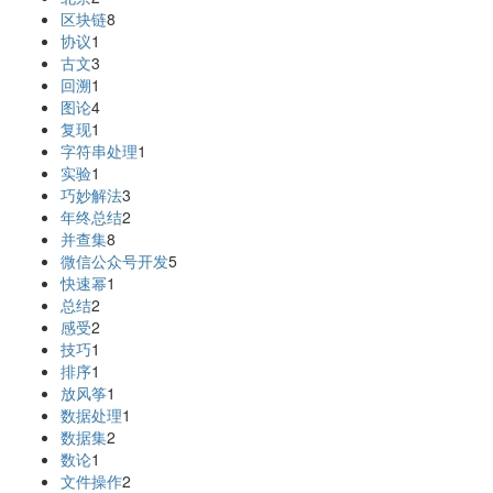
区块链
8
协议
1
古文
3
回溯
1
图论
4
复现
1
字符串处理
1
实验
1
巧妙解法
3
年终总结
2
并查集
8
微信公众号开发
5
快速幂
1
总结
2
感受
2
技巧
1
排序
1
放风筝
1
数据处理
1
数据集
2
数论
1
文件操作
2