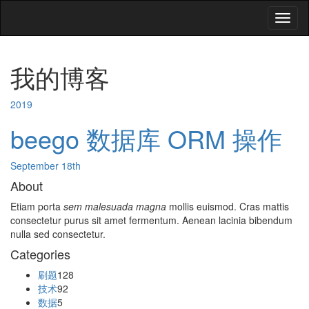
Toggl
naviga
我的博客
2019
beego 数据库 ORM 操作
September 18th
About
Etiam porta
sem malesuada magna
mollis euismod. Cras mattis
consectetur purus sit amet fermentum. Aenean lacinia bibendum
nulla sed consectetur.
Categories
刷题
128
技术
92
数据
5