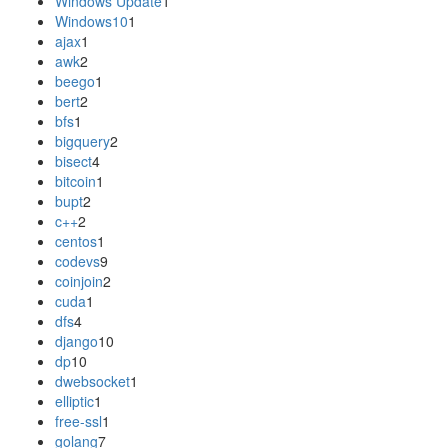
Windows Update
1
Windows10
1
ajax
1
awk
2
beego
1
bert
2
bfs
1
bigquery
2
bisect
4
bitcoin
1
bupt
2
c++
2
centos
1
codevs
9
coinjoin
2
cuda
1
dfs
4
django
10
dp
10
dwebsocket
1
elliptic
1
free-ssl
1
golang
7