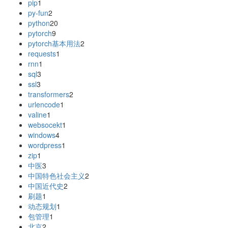
pip
1
py-fun
2
python
20
pytorch
9
pytorch基本用法
2
requests
1
rnn
1
sql
3
ssl
3
transformers
2
urlencode
1
valine
1
websocekt
1
windows
4
wordpress
1
zip
1
中医
3
中国特色社会主义
2
中国近代史
2
刷题
1
动态规划
1
包管理
1
北京
2