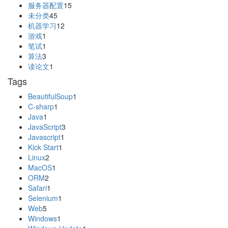
服务器配置
15
未分类
45
机器学习
12
游戏
1
笔试
1
算法
3
读论文
1
Tags
BeautifulSoup
1
C-sharp
1
Java
1
JavaScript
3
Javascript
1
Kick Start
1
Linux
2
MacOS
1
ORM
2
Safari
1
Selenium
1
Web
5
Windows
1