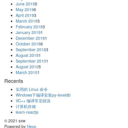
June 2019
5
May 2019
6
April 2019
3
March 2019
3
February 2019
3
January 2019
1
December 2018
1
October 2018
6
September 2018
3
August 2018
1
September 2010
1
August 2010
5
March 2010
1
Recents
实用的 Linux 命令
Windows下编译安装py-leveldb
VC++ 编译常见错误
计算机存储
learn-reactjs
© 2021 sxw
Powered by
Hexo