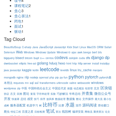
读书
4
课程笔记
2
贪心
3
贪心算法
1
闭包
1
面试
1
驱动
1
Tag Cloud
JavaScript
Linux
ORM
BeautifulSoup
C-sharp
Java
Javascript
Kick Start
MacOS
Safari
Web
awk
bert
Selenium
Windows
Windows Update
Windows10
ajax
beego
bfs
django
dp
codevs
bisect
dfs
bigquery
bupt
c++
coinjoin
bitcoin
centos
cuda
golang
hduoj
hexo
http server
dwebsocket
elliptic
free-ssl
html
http
install
installpy
leetcode
linux
kaggle
lru_cache
java
javascript
kotlin
leveldb
manjaro
python
pytorch
nlp
nginx
mongodb
nodejs
py-fun
pytorch基
openssl
php
pip
windows
sql
ssl
本用法
transformers
requests
rnn
urlencode
valine
websocekt
区块链
中医
中国特色社会主义
中国近代史
北京
wordpress
zip
刷题
动态规划
包管理
并查集
微信公众号
图论
古文
巧妙解法
年终总结
协议
回溯
复现
字符串处理
实验
开发
总结
感受
数据集
文件操作
快速幂
技巧
排序
放风筝
数据处理
数论
最大流
最小生
比特币
水题
源码阅读
服务器配置
机器学习
混币
比赛
滑动窗口
成树
树
笔试
线段树
编译安装
爬虫
百度之星
特征工程
目标检测
算法
网络流
聚类算法
论文