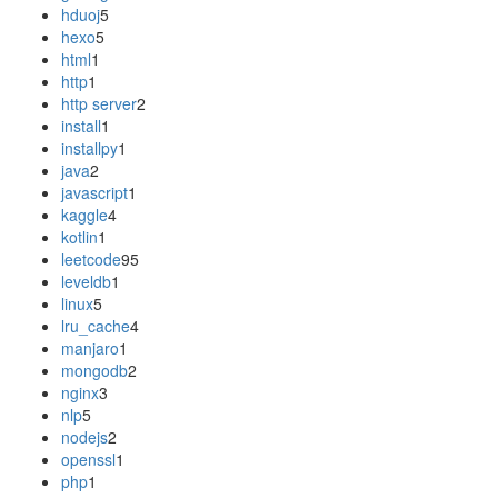
hduoj
5
hexo
5
html
1
http
1
http server
2
install
1
installpy
1
java
2
javascript
1
kaggle
4
kotlin
1
leetcode
95
leveldb
1
linux
5
lru_cache
4
manjaro
1
mongodb
2
nginx
3
nlp
5
nodejs
2
openssl
1
php
1