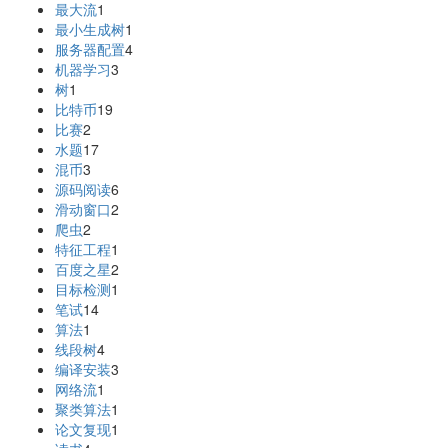
最大流
1
最小生成树
1
服务器配置
4
机器学习
3
树
1
比特币
19
比赛
2
水题
17
混币
3
源码阅读
6
滑动窗口
2
爬虫
2
特征工程
1
百度之星
2
目标检测
1
笔试
14
算法
1
线段树
4
编译安装
3
网络流
1
聚类算法
1
论文复现
1