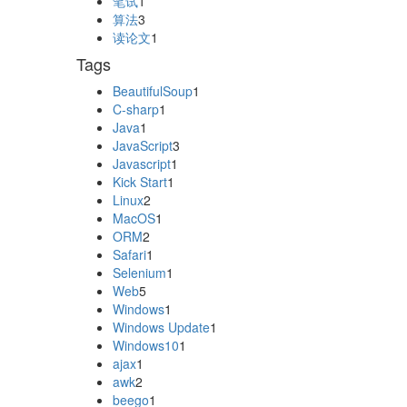
笔试
1
算法
3
读论文
1
Tags
BeautifulSoup
1
C-sharp
1
Java
1
JavaScript
3
Javascript
1
Kick Start
1
Linux
2
MacOS
1
ORM
2
Safari
1
Selenium
1
Web
5
Windows
1
Windows Update
1
Windows10
1
ajax
1
awk
2
beego
1