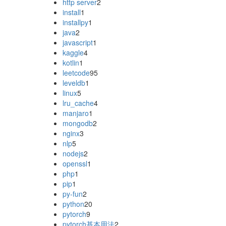
http server
2
install
1
installpy
1
java
2
javascript
1
kaggle
4
kotlin
1
leetcode
95
leveldb
1
linux
5
lru_cache
4
manjaro
1
mongodb
2
nginx
3
nlp
5
nodejs
2
openssl
1
php
1
pip
1
py-fun
2
python
20
pytorch
9
pytorch基本用法
2