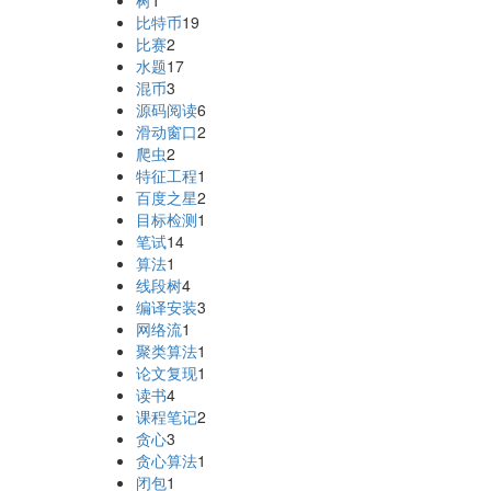
树
1
比特币
19
比赛
2
水题
17
混币
3
源码阅读
6
滑动窗口
2
爬虫
2
特征工程
1
百度之星
2
目标检测
1
笔试
14
算法
1
线段树
4
编译安装
3
网络流
1
聚类算法
1
论文复现
1
读书
4
课程笔记
2
贪心
3
贪心算法
1
闭包
1