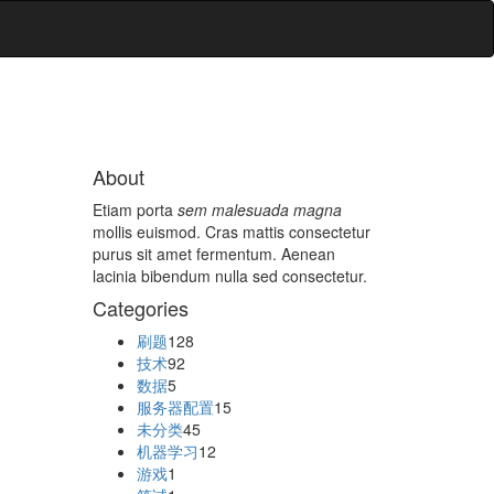
About
Etiam porta
sem malesuada magna
mollis euismod. Cras mattis consectetur
purus sit amet fermentum. Aenean
lacinia bibendum nulla sed consectetur.
Categories
刷题
128
技术
92
数据
5
服务器配置
15
未分类
45
机器学习
12
游戏
1