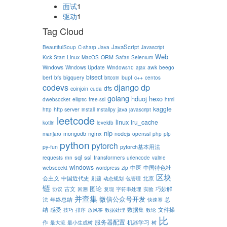
面试
1
驱动
1
Tag Cloud
JavaScript
BeautifulSoup
C-sharp
Java
Javascript
Web
Linux
ORM
Kick Start
MacOS
Safari
Selenium
awk
Windows
Windows Update
Windows10
ajax
beego
bisect
bert
bigquery
bupt
c++
bfs
bitcoin
centos
django
dp
codevs
dfs
coinjoin
cuda
golang
hduoj
hexo
dwebsocket
elliptic
free-ssl
html
kaggle
http server
java
http
install
installpy
javascript
leetcode
linux
lru_cache
kotlin
leveldb
nlp
nginx
mongodb
nodejs
manjaro
openssl
php
pip
python
pytorch
py-fun
pytorch基本用法
sql
ssl
transformers
requests
rnn
urlencode
valine
windows
中医
中国特色社
websocekt
wordpress
zip
区块
会主义
中国近代史
北京
刷题
动态规划
包管理
链
图论
古文
巧妙解
协议
回溯
复现
字符串处理
实验
并查集
微信公众号开发
法
年终总结
总
快速幂
结
感受
数据集
文件操
技巧
排序
放风筝
数据处理
数论
比
服务器配置
机器学习
作
最大流
最小生成树
树