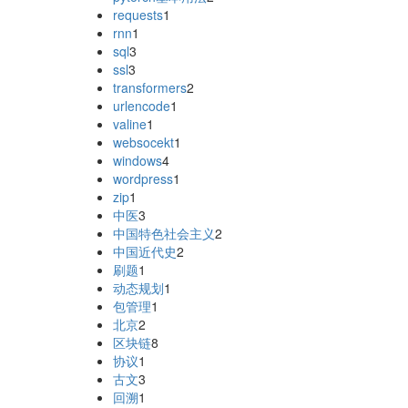
requests
1
rnn
1
sql
3
ssl
3
transformers
2
urlencode
1
valine
1
websocekt
1
windows
4
wordpress
1
zip
1
中医
3
中国特色社会主义
2
中国近代史
2
刷题
1
动态规划
1
包管理
1
北京
2
区块链
8
协议
1
古文
3
回溯
1