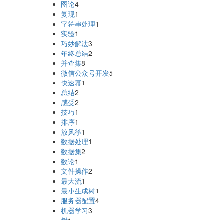
图论
4
复现
1
字符串处理
1
实验
1
巧妙解法
3
年终总结
2
并查集
8
微信公众号开发
5
快速幂
1
总结
2
感受
2
技巧
1
排序
1
放风筝
1
数据处理
1
数据集
2
数论
1
文件操作
2
最大流
1
最小生成树
1
服务器配置
4
机器学习
3