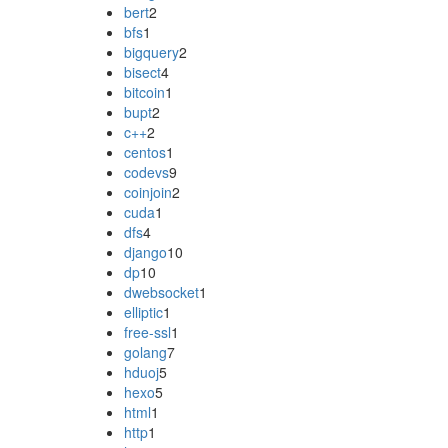
bert
2
bfs
1
bigquery
2
bisect
4
bitcoin
1
bupt
2
c++
2
centos
1
codevs
9
coinjoin
2
cuda
1
dfs
4
django
10
dp
10
dwebsocket
1
elliptic
1
free-ssl
1
golang
7
hduoj
5
hexo
5
html
1
http
1